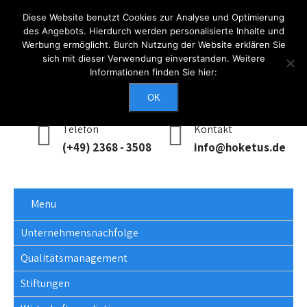
Diese Website benutzt Cookies zur Analyse und Optimierung
des Angebots. Hierdurch werden personalisierte Inhalte und
Werbung ermöglicht. Burch Nutzung der Website erklären Sie
Anmelden
sich mit dieser Verwendung einverstanden. Weitere
Informationen finden Sie hier:
Erreichbarkeit
Mo - Do: 0900 - 1700, Fr: 0900 - 1400
OK
Telefon
Kontakt
(+49) 2368 - 3508
info@hoketus.de
Menu
Unternehmensnachfolge
Qualitätsmanagement
Stiftungen