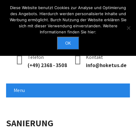
Diese Website benutzt Cookies zur Analyse und Optimierung
des Angebots. Hierdurch werden personalisierte Inhalte und
Werbung ermöglicht. Burch Nutzung der Website erklären Sie
Anmelden
sich mit dieser Verwendung einverstanden. Weitere
Informationen finden Sie hier:
Erreichbarkeit
Mo - Do: 0900 - 1700, Fr: 0900 - 1400
OK
Telefon
Kontakt
(+49) 2368 - 3508
info@hoketus.de
Menu
SANIERUNG