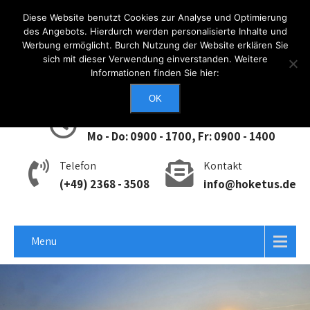
Diese Website benutzt Cookies zur Analyse und Optimierung
des Angebots. Hierdurch werden personalisierte Inhalte und
Werbung ermöglicht. Burch Nutzung der Website erklären Sie
Anmelden
sich mit dieser Verwendung einverstanden. Weitere
Informationen finden Sie hier:
OK
Erreichbarkeit
Mo - Do: 0900 - 1700, Fr: 0900 - 1400
Telefon
Kontakt
(+49) 2368 - 3508
info@hoketus.de
Menu