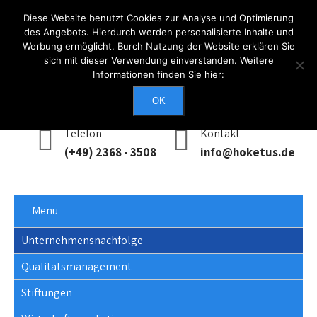
Diese Website benutzt Cookies zur Analyse und Optimierung
des Angebots. Hierdurch werden personalisierte Inhalte und
Werbung ermöglicht. Burch Nutzung der Website erklären Sie
Anmelden
sich mit dieser Verwendung einverstanden. Weitere
Informationen finden Sie hier:
Erreichbarkeit
Mo - Do: 0900 - 1700, Fr: 0900 - 1400
OK
Telefon
Kontakt
(+49) 2368 - 3508
info@hoketus.de
Menu
Unternehmensnachfolge
Qualitätsmanagement
Stiftungen