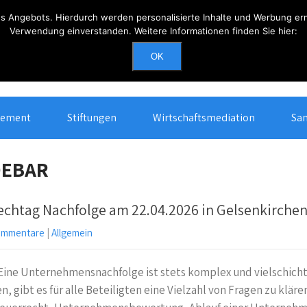
 Angebots. Hierdurch werden personalisierte Inhalte und Werbung ermö
Verwendung einverstanden. Weitere Informationen finden Sie hier:
Erreichbarkeit
OK
Mo - Do: 0900 - 1700, Fr: 0900 - 1400
gement
Stiftungen
Wirtschaftsmediation
San
DEBAR
chtag Nachfolge am 22.04.2026 in Gelsenkirche
ommentare
|
Allgemein
Eine Unternehmensnachfolge ist stets komplex und vielschich
, gibt es für alle Beteiligten eine Vielzahl von Fragen zu kläre