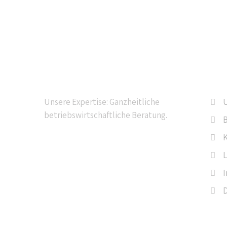
Kompetente Beratung
Na
Unsere Expertise: Ganzheitliche
U
betriebswirtschaftliche Beratung.
B
L
D