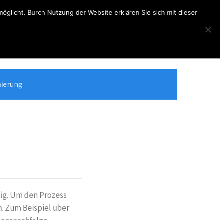
glicht. Burch Nutzung der Website erklären Sie sich mit dieser
Telefon
Kontakt
(+49) 2368 - 3508
info@hoketus.de
ierung
n
tig. Um den Prozess
n. Zum Beispiel über