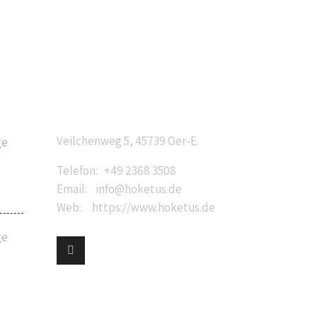
Anschrift
Veilchenweg 5, 45739 Oer-E.
ge
Telefon: +49 2368 3508
Email: info@hoketus.de
Web: https://www.hoketus.de
ge