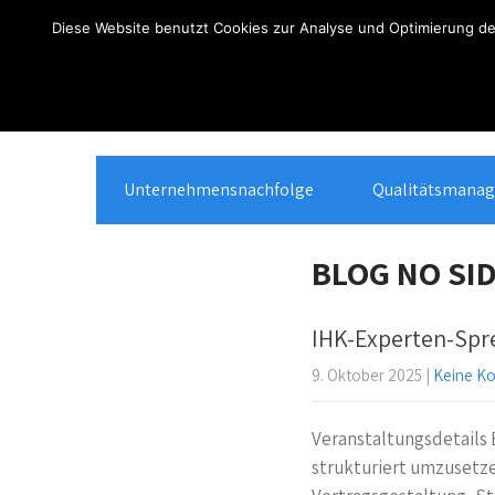
Über
Anmelden
Diese Website benutzt Cookies zur Analyse und Optimierung des
WordPress
Unternehmensnachfolge
Qualitätsmana
BLOG NO SI
IHK-Experten-Spre
9. Oktober 2025
|
Keine K
Veranstaltungsdetails 
strukturiert umzusetzen