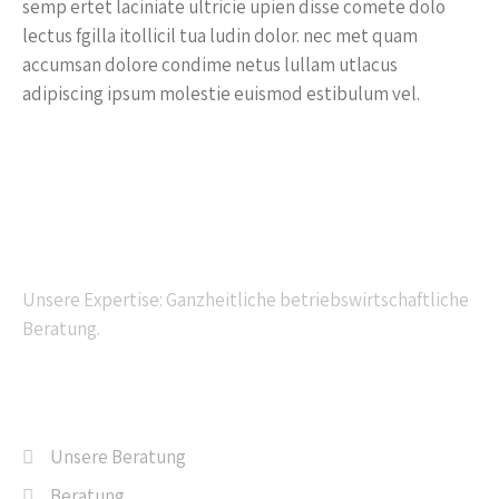
semp ertet laciniate ultricie upien disse comete dolo
lectus fgilla itollicil tua ludin dolor. nec met quam
accumsan dolore condime netus lullam utlacus
adipiscing ipsum molestie euismod estibulum vel.
Kompetente Beratung
Unsere Expertise: Ganzheitliche betriebswirtschaftliche
Beratung.
Navigation
Unsere Beratung
Beratung