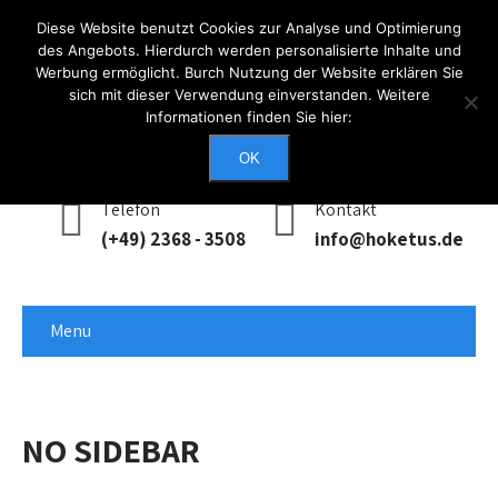
Diese Website benutzt Cookies zur Analyse und Optimierung
des Angebots. Hierdurch werden personalisierte Inhalte und
Werbung ermöglicht. Burch Nutzung der Website erklären Sie
Anmelden
sich mit dieser Verwendung einverstanden. Weitere
Informationen finden Sie hier:
Erreichbarkeit
Mo - Do: 0900 - 1700, Fr: 0900 - 1400
OK
Telefon
Kontakt
(+49) 2368 - 3508
info@hoketus.de
Menu
NO SIDEBAR