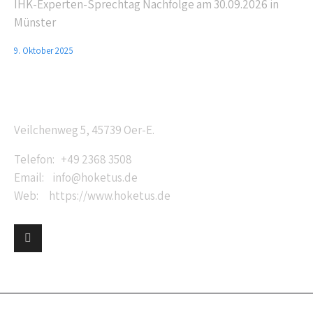
IHK-Experten-Sprechtag Nachfolge am 30.09.2026 in
Münster
9. Oktober 2025
Anschrift
Veilchenweg 5, 45739 Oer-E.
Telefon: +49 2368 3508
Email: info@hoketus.de
Web: https://www.hoketus.de