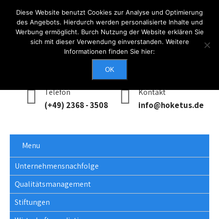
Diese Website benutzt Cookies zur Analyse und Optimierung
des Angebots. Hierdurch werden personalisierte Inhalte und
Werbung ermöglicht. Burch Nutzung der Website erklären Sie
Anmelden
sich mit dieser Verwendung einverstanden. Weitere
Informationen finden Sie hier:
Erreichbarkeit
Mo - Do: 0900 - 1700, Fr: 0900 - 1400
OK
Telefon
Kontakt
(+49) 2368 - 3508
info@hoketus.de
Menu
Unternehmensnachfolge
Qualitätsmanagement
Stiftungen