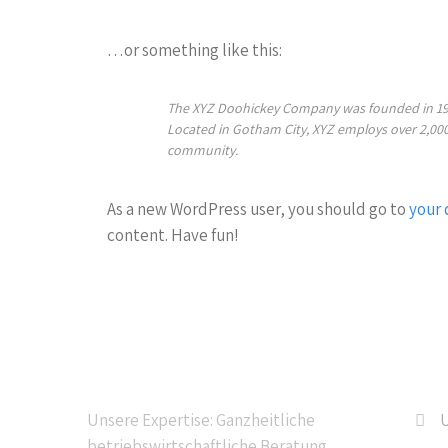
…or something like this:
The XYZ Doohickey Company was founded in 1971,
Located in Gotham City, XYZ employs over 2,00
community.
As a new WordPress user, you should go to
your
content. Have fun!
Kompetente Beratung
Na
Unsere Expertise: Ganzheitliche
U
betriebswirtschaftliche Beratung.