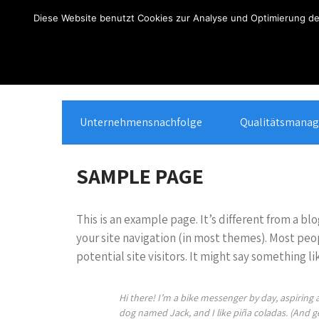
Über
Anmelden
Diese Website benutzt Cookies zur Analyse und Optimierung des
WordPress
Unternehmensnachfolge
Qualitätsmana
SAMPLE PAGE
This is an example page. It’s different from a blo
your site navigation (in most themes). Most peo
potential site visitors. It might say something lik
Hi there! I’m a bike messenger by day, aspiring ac
dog named Jack, and I like piña coladas. (And get