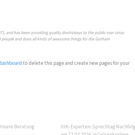
 and has been providing quality doohickeys to the public ever since.
0 people and does all kinds of awesome things for the Gotham
 dashboard
to delete this page and create new pages for your
vigation
Letzte Beiträge
nsere Beratung
IHK-Experten-Sprechtag Nachfol
am 22.04.2026 in Gelsenkirchen