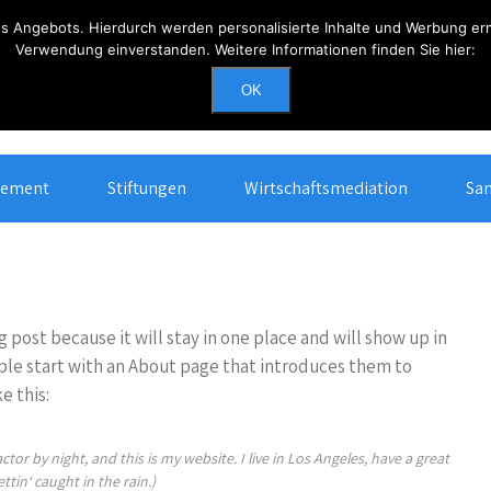
 Angebots. Hierdurch werden personalisierte Inhalte und Werbung ermö
Verwendung einverstanden. Weitere Informationen finden Sie hier:
Erreichbarkeit
OK
Mo - Do: 0900 - 1700, Fr: 0900 - 1400
gement
Stiftungen
Wirtschaftsmediation
San
g post because it will stay in one place and will show up in
ple start with an About page that introduces them to
e this:
tor by night, and this is my website. I live in Los Angeles, have a great
tin‘ caught in the rain.)