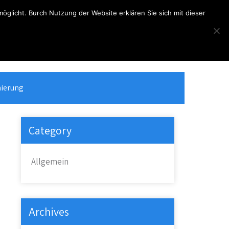
glicht. Burch Nutzung der Website erklären Sie sich mit dieser
Telefon
Kontakt
(+49) 2368 - 3508
info@hoketus.de
ierung
Category
Allgemein
Archives