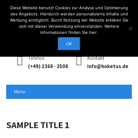
Diese Website benutzt Cookies zur Analyse und Optimierung
des Angebots. Hierdurch werden personalisierte Inhalte und
Werbung ermöglicht. Burch Nutzung der Website erklären Sie
Anmelden
sich mit dieser Verwendung einverstanden. Weitere
Informationen finden Sie hier:
Erreichbarkeit
Mo - Do: 0900 - 1700, Fr: 0900 - 1400
OK
Telefon
Kontakt
(+49) 2368 - 3508
info@hoketus.de
Menu
SAMPLE TITLE 1