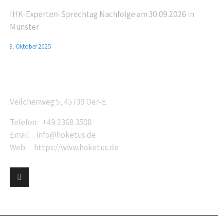
IHK-Experten-Sprechtag Nachfolge am 30.09.2026 in
Münster
9. Oktober 2025
Anschrift
Veilchenweg 5, 45739 Oer-E.
Telefon: +49 2368 3508
Email: info@hoketus.de
Web: https://www.hoketus.de