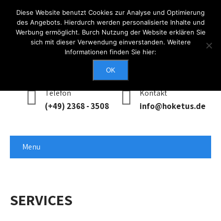
Diese Website benutzt Cookies zur Analyse und Optimierung
des Angebots. Hierdurch werden personalisierte Inhalte und
Werbung ermöglicht. Burch Nutzung der Website erklären Sie
Anmelden
sich mit dieser Verwendung einverstanden. Weitere
Informationen finden Sie hier:
Erreichbarkeit
Mo - Do: 0900 - 1700, Fr: 0900 - 1400
OK
Telefon
Kontakt
(+49) 2368 - 3508
info@hoketus.de
Menu
SERVICES