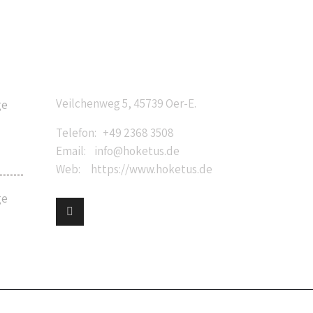
Anschrift
Veilchenweg 5, 45739 Oer-E.
ge
Telefon: +49 2368 3508
Email: info@hoketus.de
Web: https://www.hoketus.de
ge