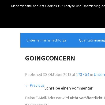
Über
Anmelden
Diese Website benutzt Cookies zur Analyse und Optimierung des
WordPress
Unternehmensnachfolge
Qualitätsmana
GOINGCONCERN
Published
30. Oktober 2013
at
173 × 54
in
Unter
←
Previous
Schreibe einen Kommentar
Deine E-Mail-Adresse wird nicht veröffentlicht.