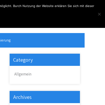
glicht. Burch Nutzung der Website erklären Sie sich mit dieser
Telefon
Kontakt
(+49) 2368 - 3508
info@hoketus.de
ierung
Category
Allgemein
Archives