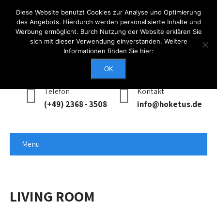
Diese Website benutzt Cookies zur Analyse und Optimierung
des Angebots. Hierdurch werden personalisierte Inhalte und
Werbung ermöglicht. Burch Nutzung der Website erklären Sie
Anmelden
sich mit dieser Verwendung einverstanden. Weitere
Informationen finden Sie hier:
Erreichbarkeit
Mo - Do: 0900 - 1700, Fr: 0900 - 1400
OK
Telefon
Kontakt
(+49) 2368 - 3508
info@hoketus.de
Menu
LIVING ROOM