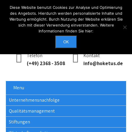
Diese Website benutzt Cookies zur Analyse und Optimierung
des Angebots. Hierdurch werden personalisierte Inhalte und
Werbung ermöglicht. Burch Nutzung der Website erklären Sie
Anmelden
sich mit dieser Verwendung einverstanden. Weitere
Informationen finden Sie hier:
Erreichbarkeit
Mo - Do: 0900 - 1700, Fr: 0900 - 1400
OK
Telefon
Kontakt
(+49) 2368 - 3508
info@hoketus.de
Menu
Unternehmensnachfolge
Qualitätsmanagement
Stiftungen