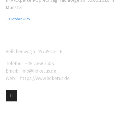
IHK-Experten-Sprechtag Nachfolge am 30.09.2026 in
Münster
9. Oktober 2025
Anschrift
Veilchenweg 5, 45739 Oer-E.
Telefon: +49 2368 3508
Email: info@hoketus.de
Web: https://www.hoketus.de