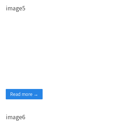
image5
Read more →
image6