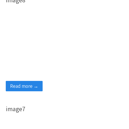
image8
Read more →
image7