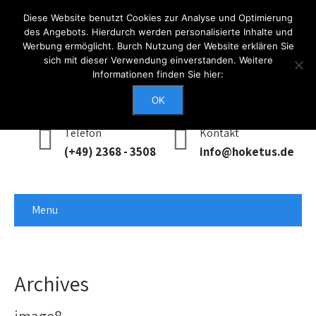
Diese Website benutzt Cookies zur Analyse und Optimierung
des Angebots. Hierdurch werden personalisierte Inhalte und
Werbung ermöglicht. Burch Nutzung der Website erklären Sie
Anmelden
sich mit dieser Verwendung einverstanden. Weitere
Informationen finden Sie hier:
Erreichbarkeit
Mo - Do: 0900 - 1700, Fr: 0900 - 1400
OK
Telefon
Kontakt
(+49) 2368 - 3508
info@hoketus.de
Menu
Archives