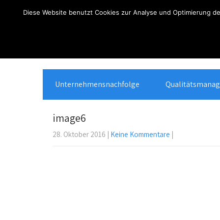
Über
Anmelden
Diese Website benutzt Cookies zur Analyse und Optimierung des
WordPress
Unternehmensnachfolge
Qualitätsmana
image6
28. Oktober 2016
|
Keine Kommentare
|