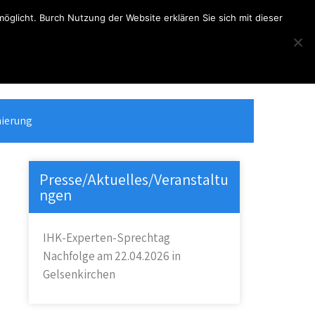
glicht. Burch Nutzung der Website erklären Sie sich mit dieser
Telefon
Kontakt
(+49) 2368 - 3508
info@hoketus.de
ierung
Presse/Aktuelles/Veranstaltu
ngen
IHK-Experten-Sprechtag
Nachfolge am 22.04.2026 in
Gelsenkirchen