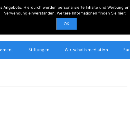
 Angebots. Hierdurch werden personalisierte Inhalte und Werbung ermö
Verwendung einverstanden. Weitere Informationen finden Sie hier:
Erreichbarkeit
OK
Mo - Do: 0900 - 1700, Fr: 0900 - 1400
gement
Stiftungen
Wirtschaftsmediation
San